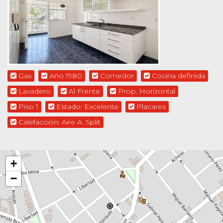
Gas
Año 1980
Comedor
Cocina definida
Lavadero
Al Frente
Prop. Horizontal
Piso 1
Estado: Excelente
Placares
Calefacción: Aire A. Split
+
−