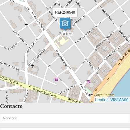
REF:246548
Leaflet
VISTA360
|
Contacto